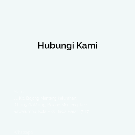
Hubungi Kami
Alamat
Jl. Kp. Bojong Menteng kelurahan,
RT.003/RW.005, Bojong Menteng, Kec.
Rawalumbu, Kota Bks, Jawa Barat 17117
Whatsapp