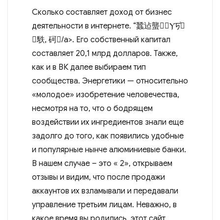
Сколько составляет доход от бизнес
деятельности в интернете. “蠶迠蠪Ⲩꠠⷥ𠬠
񥣮䭿, 砢򰠼/a>. Его собственный капитал
составляет 20,1 млрд долларов. Также,
как и в ВК далее выбираем тип
сообщества. Энергетики — относительно
«молодое» изобретение человечества,
несмотря на то, что о бодрящем
воздействии их ингредиентов знали еще
задолго до того, как появились удобные
и популярные нынче алюминиевые банки.
В нашем случае – это « 2», открываем
отзывы и видим, что после продажи
аккаунтов их взламывали и передавали
управление третьим лицам. Неважно, в
какое время вы родились, этот сайт